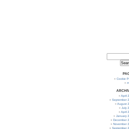
PA
Cookie Po
m
ARCHI
April
September 
August 
July 
April
January 
December 
November 
September 