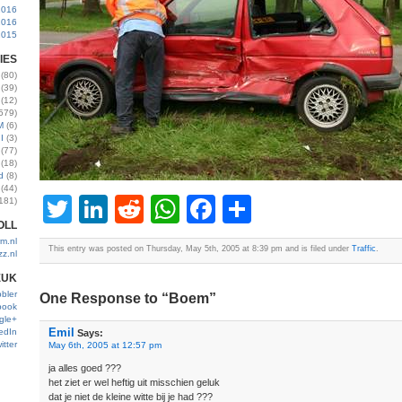
2016
2016
2015
IES
(80)
(39)
(12)
579)
M
(6)
I
(3)
(77)
(18)
d
(8)
(44)
Twitter
LinkedIn
Reddit
WhatsApp
Facebook
Share
181)
OLL
m.nl
This entry was posted on Thursday, May 5th, 2005 at 8:39 pm and is filed under
Traffic
.
zz.nl
EUK
bler
One Response to “Boem”
book
gle+
Emil
edIn
Says:
itter
May 6th, 2005 at 12:57 pm
ja alles goed ???
het ziet er wel heftig uit misschien geluk
dat je niet de kleine witte bij je had ???