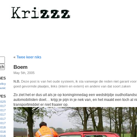
«
Twee keer niks
Boem
May 5th, 2005
GES
N.B.
Deze post is van het oude systeem, ik sta vanwege die reden niet garant voo
licy
goed gevormde plaatjes, links (intern en extern) en andere van dat soort zaken
usic
Zo ziet het er dus uit als je op koninginnedag een wedstrijdje oudhollands
VES
automobilisten doet… krijg je pijn in je nek van, en het maakt een toch al n
 2025
transportmiddel er niet fraaier op.
2017
2017
2017
 2017
2017
2016
2016
2016