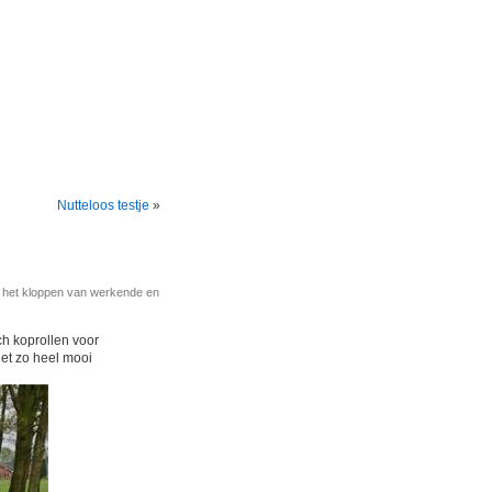
Nutteloos testje
»
r het kloppen van werkende en
ch koprollen voor
iet zo heel mooi