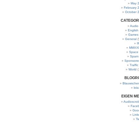
May 
February 
October 
CATEGOR
Audio
English
Games
General
(
I
MMXXI
Space
Spam
Sponsore
Traffic
World
(
BLOGR
Blauwscher
kriz
EIGEN M
Audioscrob
Face
Goo
Link
Tw