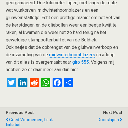
georganiseerd. Drie kilometer lopen, met langs de route
wat vuurkorven, midwinterhoornblazers en een
gluhweinstalletje. Echt een prettige manier om het vet van
de kerstdagen en de oliebollen weer een beetje kwijt te
raken, al kwamen die weer net zo hard terug na het
geweldige stamppottenbuffet van de Boldiek.
Ook netjes dat de opbrengst van de gluhweinverkoop en
de inzameling van de
midwinterhoornblazers
na afloop
van dit alles is overgemaakt naar
giro 555
. Volgens mij
hebben ze er daar meer aan dan hier.
T
Li
R
W
F
S
wi
n
e
h
a
h
tt
ke
d
at
ce
ar
er
dI
di
s
b
e
Previous Post
Next Post
n
t
A
o
Goed Voornemen, Leuk
Doorslapen
Initiatief