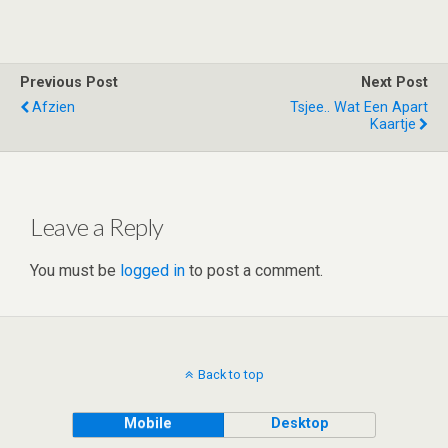
wi
n
e
h
a
h
tt
ke
d
at
ce
ar
er
dI
di
s
b
e
Previous Post
Next Post
n
t
A
o
Afzien
Tsjee.. Wat Een Apart
Kaartje
p
o
p
k
Leave a Reply
You must be
logged in
to post a comment.
Back to top
Mobile
Desktop