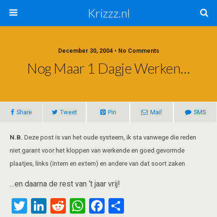
Krizzz.nl
December 30, 2004 • No Comments
Nog Maar 1 Dagje Werken…
Share
Tweet
Pin
Mail
SMS
N.B.
Deze post is van het oude systeem, ik sta vanwege die reden
niet garant voor het kloppen van werkende en goed gevormde
plaatjes, links (intern en extern) en andere van dat soort zaken
…en daarna de rest van ‘t jaar vrij!
T
Li
R
W
F
S