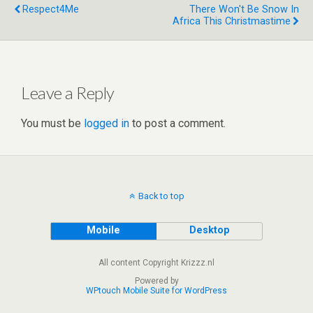
n
t
A
o
Respect4Me
There Won't Be Snow In
Africa This Christmastime
p
o
p
k
Leave a Reply
You must be
logged in
to post a comment.
Back to top
Mobile
Desktop
All content Copyright Krizzz.nl
Powered by
WPtouch Mobile Suite for WordPress