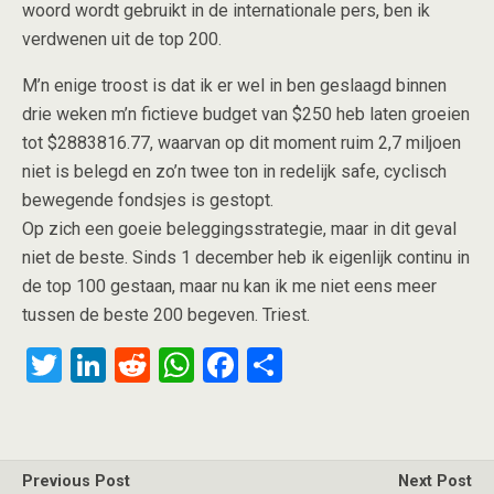
woord wordt gebruikt in de internationale pers, ben ik
verdwenen uit de top 200.
M’n enige troost is dat ik er wel in ben geslaagd binnen
drie weken m’n fictieve budget van $250 heb laten groeien
tot $2883816.77, waarvan op dit moment ruim 2,7 miljoen
niet is belegd en zo’n twee ton in redelijk safe, cyclisch
bewegende fondsjes is gestopt.
Op zich een goeie beleggingsstrategie, maar in dit geval
niet de beste. Sinds 1 december heb ik eigenlijk continu in
de top 100 gestaan, maar nu kan ik me niet eens meer
tussen de beste 200 begeven. Triest.
T
Li
R
W
F
S
wi
n
e
h
a
h
tt
ke
d
at
ce
ar
er
dI
di
s
b
e
Previous Post
Next Post