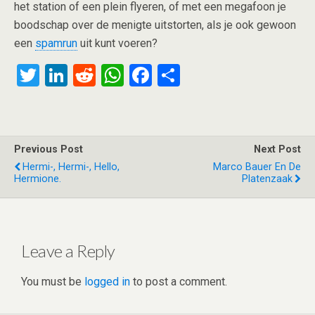
het station of een plein flyeren, of met een megafoon je
boodschap over de menigte uitstorten, als je ook gewoon
een
spamrun
uit kunt voeren?
T
Li
R
W
F
S
wi
n
e
h
a
h
tt
ke
d
at
ce
ar
er
dI
di
s
b
e
Previous Post
Next Post
n
t
A
o
Hermi-, Hermi-, Hello,
Marco Bauer En De
Hermione.
Platenzaak
p
o
p
k
Leave a Reply
You must be
logged in
to post a comment.