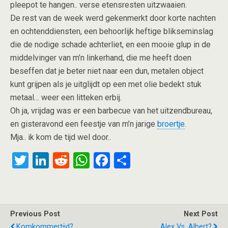
pleepot te hangen.. verse etensresten uitzwaaien.
De rest van de week werd gekenmerkt door korte nachten
en ochtenddiensten, een behoorlijk heftige blikseminslag
die de nodige schade achterliet, en een mooie glup in de
middelvinger van m’n linkerhand, die me heeft doen
beseffen dat je beter niet naar een dun, metalen object
kunt grijpen als je uitglijdt op een met olie bedekt stuk
metaal… weer een litteken erbij.
Oh ja, vrijdag was er een barbecue van het uitzendbureau,
en gisteravond een feestje van m’n jarige
broertje
.
Mja.. ik kom de tijd wel door..
T
Li
R
W
F
S
wi
n
e
h
a
h
tt
ke
d
at
ce
ar
er
dI
di
s
b
e
Previous Post
Next Post
n
t
A
o
Komkommertijd?
Alex Vs. Albert?