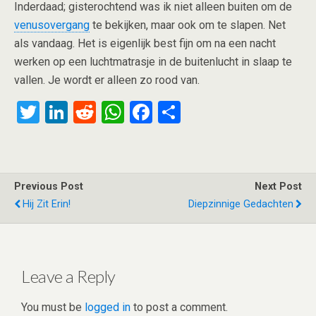
Inderdaad; gisterochtend was ik niet alleen buiten om de
venusovergang
te bekijken, maar ook om te slapen. Net
als vandaag. Het is eigenlijk best fijn om na een nacht
werken op een luchtmatrasje in de buitenlucht in slaap te
vallen. Je wordt er alleen zo rood van.
T
Li
R
W
F
S
wi
n
e
h
a
h
tt
ke
d
at
ce
ar
er
dI
di
s
b
e
Previous Post
Next Post
n
t
A
o
Hij Zit Erin!
Diepzinnige Gedachten
p
o
p
k
Leave a Reply
You must be
logged in
to post a comment.