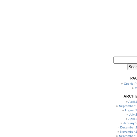
PA
Cookie Po
m
ARCHI
April
September 
August 
July 
April
January 
December 
November 
September 