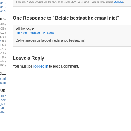
This entry was posted on Sunday, May 30th, 2004 at 3:29 am and is filed under
General
.
2016
2016
2015
One Response to “Belgie bestaat helemaal niet”
IES
(80)
(39)
vikke
Says:
(12)
June 8th, 2004 at 11:14 am
579)
Dikke janetten ge bedoelt nederlanbd bestaad ni!!!
M
(6)
I
(3)
(77)
(18)
d
(8)
Leave a Reply
(44)
181)
You must be
logged in
to post a comment.
OLL
m.nl
zz.nl
EUK
bler
book
gle+
edIn
itter