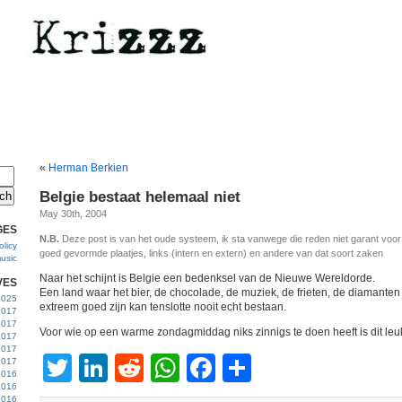
«
Herman Berkien
Belgie bestaat helemaal niet
May 30th, 2004
GES
N.B.
Deze post is van het oude systeem, ik sta vanwege die reden niet garant voo
licy
goed gevormde plaatjes, links (intern en extern) en andere van dat soort zaken
usic
Naar het schijnt is Belgie een bedenksel van de Nieuwe Wereldorde.
VES
Een land waar het bier, de chocolade, de muziek, de frieten, de diamanten
 2025
extreem goed zijn kan tenslotte nooit echt bestaan.
2017
2017
Voor wie op een warme zondagmiddag niks zinnigs te doen heeft is dit le
2017
 2017
Twitter
LinkedIn
Reddit
WhatsApp
Facebook
Share
2017
2016
2016
2016