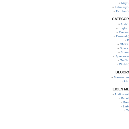
May 
February 
October 
CATEGOR
Audio
English
Games
General
(
I
MMXXI
Space
Spam
Sponsore
Traffic
World
(
BLOGR
Blauwscher
kriz
EIGEN M
Audioscrob
Face
Goo
Link
Tw