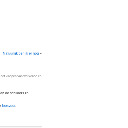
Natuurlijk ben ik er nog
»
r het kloppen van werkende en
 en de schilders zo
uk
leesvoer
.