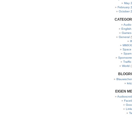
May 
February 
October 
CATEGOR
Audio
English
Games
General
(
I
MMXXI
Space
Spam
Sponsore
Traffic
World
(
BLOGR
Blauwscher
kriz
EIGEN M
Audioscrob
Face
Goo
Link
Tw