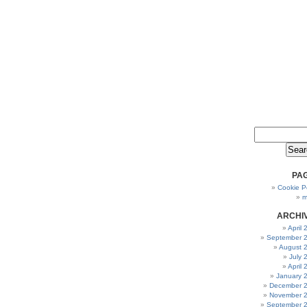
PA
Cookie Po
m
ARCHI
April
September 
August 
July 
April
January 
December 
November 
September 