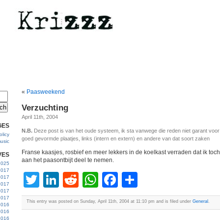
«
Paasweekend
Verzuchting
April 11th, 2004
GES
N.B.
Deze post is van het oude systeem, ik sta vanwege die reden niet garant voo
licy
goed gevormde plaatjes, links (intern en extern) en andere van dat soort zaken
usic
Franse kaasjes, rosbief en meer lekkers in de koelkast verraden dat ik toch
VES
aan het paasontbijt deel te nemen.
 2025
2017
Twitter
LinkedIn
Reddit
WhatsApp
Facebook
Share
2017
2017
 2017
2017
This entry was posted on Sunday, April 11th, 2004 at 11:10 pm and is filed under
General
.
2016
2016
2016