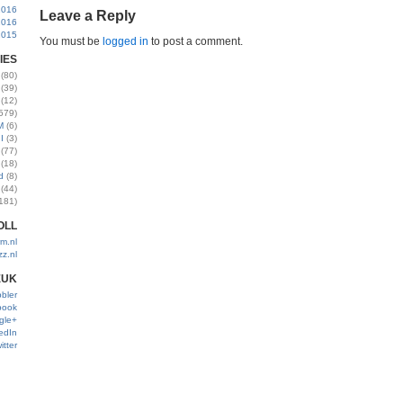
2016
Leave a Reply
2016
2015
You must be
logged in
to post a comment.
IES
(80)
(39)
(12)
579)
M
(6)
I
(3)
(77)
(18)
d
(8)
(44)
181)
OLL
m.nl
zz.nl
EUK
bler
book
gle+
edIn
itter