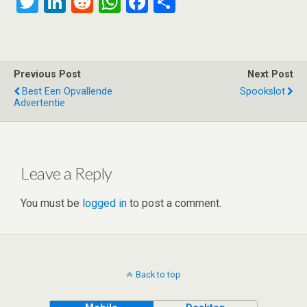
T
Li
R
W
F
S
wi
n
e
h
a
h
tt
ke
d
at
ce
ar
er
dI
di
s
b
e
Previous Post
Next Post
n
t
A
o
Best Een Opvallende
Spookslot
Advertentie
p
o
p
k
Leave a Reply
You must be
logged in
to post a comment.
Back to top