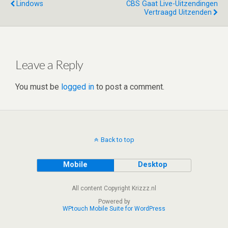
n
t
A
o
Lindows
CBS Gaat Live-Uitzendingen
Vertraagd Uitzenden
p
o
p
k
Leave a Reply
You must be
logged in
to post a comment.
Back to top
Mobile
Desktop
All content Copyright Krizzz.nl
Powered by
WPtouch Mobile Suite for WordPress