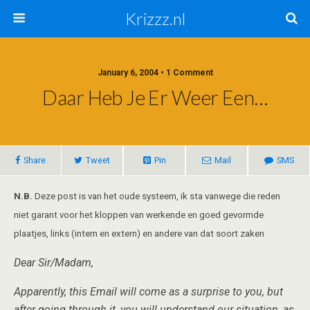
Krizzz.nl
January 6, 2004 • 1 Comment
Daar Heb Je Er Weer Een…
Share
Tweet
Pin
Mail
SMS
N.B.
Deze post is van het oude systeem, ik sta vanwege die reden
niet garant voor het kloppen van werkende en goed gevormde
plaatjes, links (intern en extern) en andere van dat soort zaken
Dear Sir/Madam,
Apparently, this Email will come as a surprise to you, but
after going through it, you will understand our situation, as