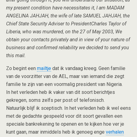
my present condition have necessitates it, I am MADAM
ANGELINA JAHJAH, the wife of late SAMUEL JAHJAH, the
Chief State Security Adviser to PresidentCharles Taylor of
Liberia, who was murdered, on the 27 of May 2003, We
obtain your contacts privately and in view of your nature of
business and confirmed reliability we decided to send you
this mail.
Zo begint een
mailtje
dat ik vandaag kreeg. Geen familie
van de voorzitter van de AEL, maar van iemand die zegt
familie te zijn van een voormalig president van Nigeria.
In het verleden heb ik vaker van dit soort berichtjes
gekregen, soms zelfs per post of telefonisch.
Natuurlijk blijf ik sceptisch. In het verleden heb ik wel eens
met de gedachte gespeeld voor dit soort gevallen een
speciale bankrekening te openen en te kijken hoe ver je
kunt gaan, maar inmiddels heb ik genoeg enge
verhalen