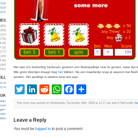
2016
2016
2015
IES
(80)
(39)
(12)
579)
M
(6)
I
(3)
(77)
(18)
d
(8)
(44)
Het was m’n bedoeling hierboven gewoon een flashspelletje neer te gooien, maar dat ding
181)
Wie grote kleertjes draagt mag
hier
klikken. Na een kwartiertje snap je waarom dat flash
OLL
worden. Het spelletje is stiekem best wel saai.
m.nl
Twitter
LinkedIn
Reddit
WhatsApp
Facebook
Share
zz.nl
EUK
bler
This entry was posted on Wednesday, December 24th, 2003 at 12:17 am and is filed under
G
book
gle+
edIn
itter
Leave a Reply
You must be
logged in
to post a comment.