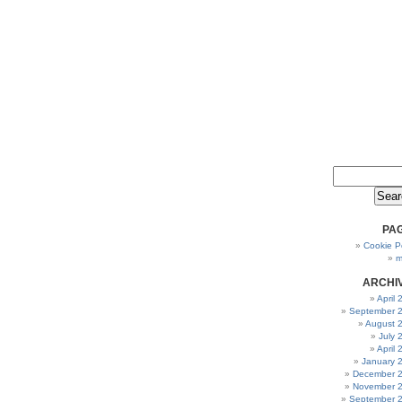
PA
Cookie Po
m
ARCHI
April
September 
August 
July 
April
January 
December 
November 
September 