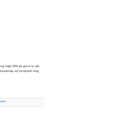
 blijkt 586 kb groot te zijn.
bestandje vrij verspreid mag
ames
.