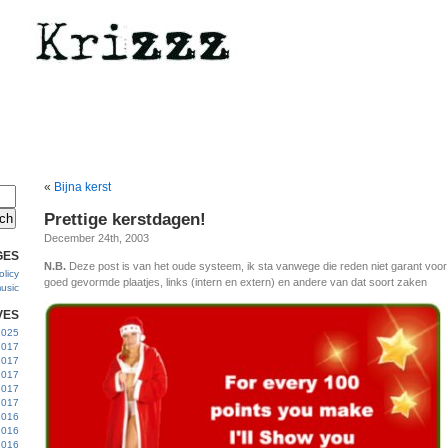
«
Bijna kerst
Prettige kerstdagen!
December 24th, 2003
GES
N.B.
Deze post is van het oude systeem, ik sta vanwege die reden niet garant voo
licy
goed gevormde plaatjes, links (intern en extern) en andere van dat soort zaken
usic
VES
 2025
2017
2017
2017
 2017
2017
2016
2016
2016