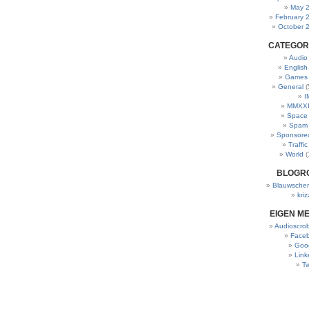
May 
February 
October 
CATEGOR
Audio
English
Games
General
(
I
MMXXI
Space
Spam
Sponsore
Traffic
World
(
BLOGR
Blauwscher
kriz
EIGEN M
Audioscrob
Face
Goo
Link
Tw