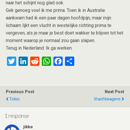
naar het schijnt nog glad ook.
Gek genoeg voel ik me prima. Toen ik in Australie
aankwam had ik een paar dagen hoofdpijn, maar mijn
lichaam lijkt een vlucht in westelijke richting prima te
vergeven, als je maar je best doet wakker te blijven tot het
moment waarop je normaal zou gaan slapen.
Terug in Nederland. Ik ga werken.
T
Li
R
W
F
S
wi
n
e
h
a
h
tt
ke
d
at
ce
ar
er
dI
di
s
b
e
Previous Post
Next Post
n
t
A
o
Tokio
Vrachtwagens
p
o
p
k
1 response
jikke