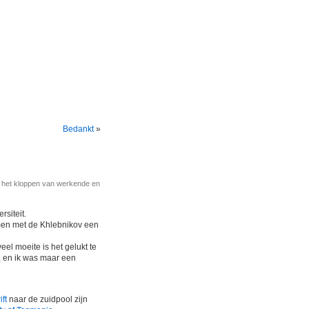
Bedankt
»
r het kloppen van werkende en
rsiteit.
omen met de Khlebnikov een
eel moeite is het gelukt te
, en ik was maar een
ift
naar de zuidpool zijn