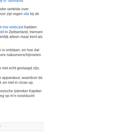
ty of Tasmania
der vertelde over
oor zijn eigen
site
bij de
en
live-webcast
hadden
ekt
in Zwitserland, mensen
nlijk alleen maar kent als
 is ontstaan, en hoe dat
dere natuurverschijnselen
niet echt geslaagd zijn,
e apparatuur, waardoor de
 en niet in close-up.
ussische ijsbreker Kapitan
ing op m’n rondvlucht
l
.