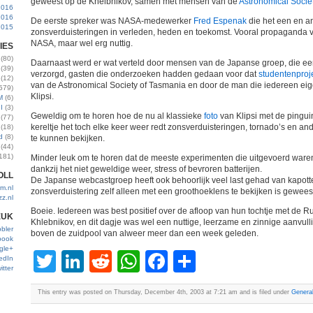
geweest op de Khelbnikov, samen met mensen van de
Astronomical Socie
2016
2016
De eerste spreker was NASA-medewerker
Fred Espenak
die het een en an
2015
zonsverduisteringen in verleden, heden en toekomst. Vooral propaganda v
NASA, maar wel erg nuttig.
IES
(80)
Daarnaast werd er wat verteld door mensen van de Japanse groep, die e
(39)
verzorgd, gasten die onderzoeken hadden gedaan voor dat
studentenproj
(12)
van de Astronomical Society of Tasmania en door de man die iedereen eige
579)
Klipsi.
M
(6)
I
(3)
Geweldig om te horen hoe de nu al klassieke
foto
van Klipsi met de pinguin
(77)
kereltje het toch elke keer weer redt zonsverduisteringen, tornado’s en an
(18)
d
(8)
te kunnen bekijken.
(44)
181)
Minder leuk om te horen dat de meeste experimenten die uitgevoerd waren 
dankzij het niet geweldige weer, stress of bevroren batterijen.
OLL
De Japanse webcastgroep heeft ook behoorlijk veel last gehad van kapott
m.nl
zonsverduistering zelf alleen met een groothoeklens te bekijken is geweest,
zz.nl
Boeie. Iedereen was best positief over de afloop van hun tochtje met de R
EUK
Khlebnikov, en dit dagje was wel een nuttige, leerzame en zinnige aanvull
bler
boven de zuidpool van alweer meer dan een week geleden.
book
gle+
Twitter
LinkedIn
Reddit
WhatsApp
Facebook
Share
edIn
itter
This entry was posted on Thursday, December 4th, 2003 at 7:21 am and is filed under
Genera