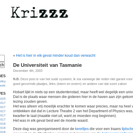
«
Het is hier in elk geval minder koud dan verwacht
De Universiteit van Tasmanie
December 4th, 2003
GES
N.B.
Deze post is van het oude systeem, ik sta vanwege die reden niet garant voo
licy
goed gevormde plaatjes, links (intern en extern) en andere van dat soort zaken
usic
Hobart lijkt in niets op een studentenstad, maar heeft wel degelijk een unive
VES
Dat is de plaats waar mensen die gisteren hier in de haven aan zijn gek
 2025
lezing zouden geven.
2017
Het was alleen vrij moeilijk erachter te komen waar precies, maar na heel v
2017
ontdekken dat dat in Lecture Theatre 2 van het Department of Physics was
2017
 2017
kwartier te laat (maakte niet uit, want ze moesten nog beginnen).
2017
Het was in elk geval best wel de moeite waard.
2016
2016
Deze dag was georganiseerd door de
kereltjes
die voor een Iraans
tijdschr
2016