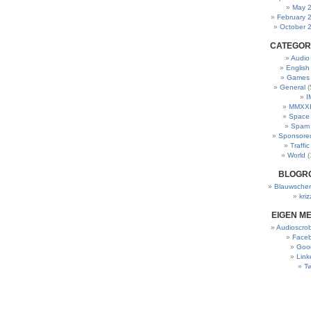
May 
February 
October 
CATEGOR
Audio
English
Games
General
(
I
MMXXI
Space
Spam
Sponsore
Traffic
World
(
BLOGR
Blauwscher
kriz
EIGEN M
Audioscrob
Face
Goo
Link
Tw