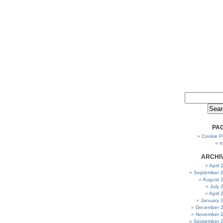
PA
Cookie Po
m
ARCHI
April
September 
August 
July 
April
January 
December 
November 
September 