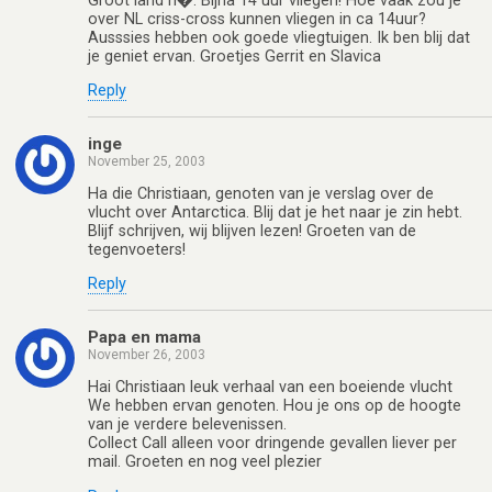
Groot land h�. Bijna 14 uur vliegen! Hoe vaak zou je
over NL criss-cross kunnen vliegen in ca 14uur?
Ausssies hebben ook goede vliegtuigen. Ik ben blij dat
je geniet ervan. Groetjes Gerrit en Slavica
Reply
inge
November 25, 2003
Ha die Christiaan, genoten van je verslag over de
vlucht over Antarctica. Blij dat je het naar je zin hebt.
Blijf schrijven, wij blijven lezen! Groeten van de
tegenvoeters!
Reply
Papa en mama
November 26, 2003
Hai Christiaan leuk verhaal van een boeiende vlucht
We hebben ervan genoten. Hou je ons op de hoogte
van je verdere belevenissen.
Collect Call alleen voor dringende gevallen liever per
mail. Groeten en nog veel plezier