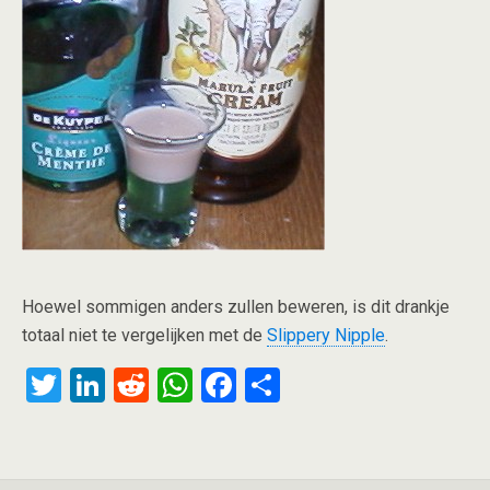
Hoewel sommigen anders zullen beweren, is dit drankje
totaal niet te vergelijken met de
Slippery Nipple
.
T
Li
R
W
F
S
wi
n
e
h
a
h
tt
ke
d
at
ce
ar