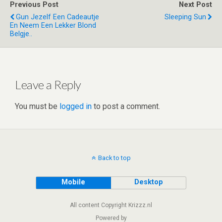
er
dI
di
s
b
e
Previous Post
Next Post
n
t
A
o
Gun Jezelf Een Cadeautje
Sleeping Sun
En Neem Een Lekker Blond
p
o
Belgje..
p
k
Leave a Reply
You must be
logged in
to post a comment.
Back to top
Mobile
Desktop
All content Copyright Krizzz.nl
Powered by