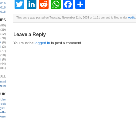
Twitter
LinkedIn
Reddit
WhatsApp
Facebook
Share
2016
2016
2015
This entry was posted on Tuesday, November 11th, 2003 at 11:21 pm and is filed under
Audio
.
IES
(80)
(39)
Leave a Reply
(12)
579)
M
(6)
You must be
logged in
to post a comment.
I
(3)
(77)
(18)
d
(8)
(44)
181)
OLL
m.nl
zz.nl
EUK
bler
book
gle+
edIn
itter