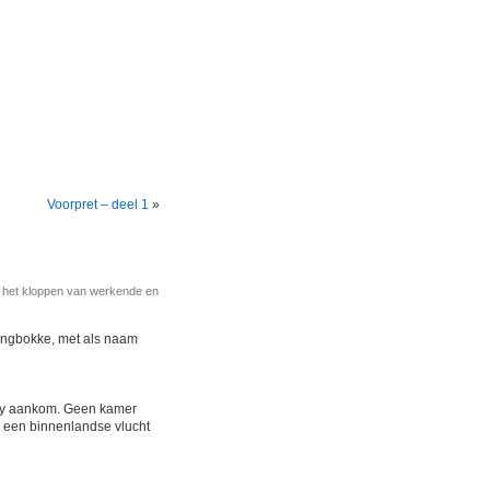
Voorpret – deel 1
»
r het kloppen van werkende en
ringbokke, met als naam
ney aankom. Geen kamer
 ik een binnenlandse vlucht