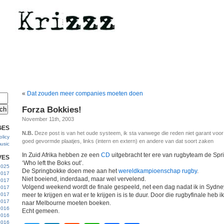
«
Dat zouden meer companies moeten doen
Forza Bokkies!
November 11th, 2003
GES
N.B.
Deze post is van het oude systeem, ik sta vanwege die reden niet garant voo
licy
goed gevormde plaatjes, links (intern en extern) en andere van dat soort zaken
usic
In Zuid Afrika hebben ze een
CD
uitgebracht ter ere van rugbyteam de Sp
VES
‘Who left the Boks out’.
 2025
De Springbokke doen mee aan het
wereldkampioenschap rugby
.
2017
Niet boeiend, inderdaad, maar wel vervelend.
2017
Volgend weekend wordt de finale gespeeld, net een dag nadat ik in Syd
2017
 2017
meer te krijgen en wat er te krijgen is is te duur. Door die rugbyfinale heb
2017
naar Melbourne moeten boeken.
2016
Echt gemeen.
2016
2016