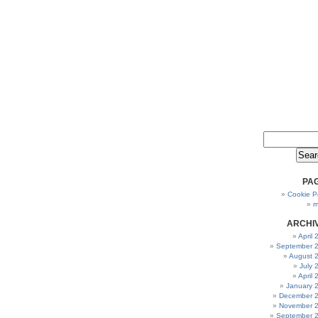
PA
Cookie Po
m
ARCHI
April
September 
August 
July 
April
January 
December 
November 
September 