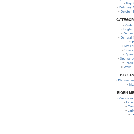
May 
February 
October 
CATEGOR
Audio
English
Games
General
(
I
MMXXI
Space
Spam
Sponsore
Traffic
World
(
BLOGR
Blauwscher
kriz
EIGEN M
Audioscrob
Face
Goo
Link
Tw