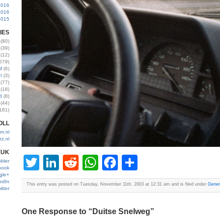
2016
2016
2015
IES
(80)
(39)
(12)
579)
M
(6)
I
(3)
(77)
(18)
d
(8)
(44)
181)
OLL
m.nl
zz.nl
EUK
Twitter
LinkedIn
Reddit
WhatsApp
Facebook
Share
bler
book
gle+
edIn
This entry was posted on Tuesday, November 11th, 2003 at 12:31 am and is filed under
Gener
itter
One Response to “Duitse Snelweg”