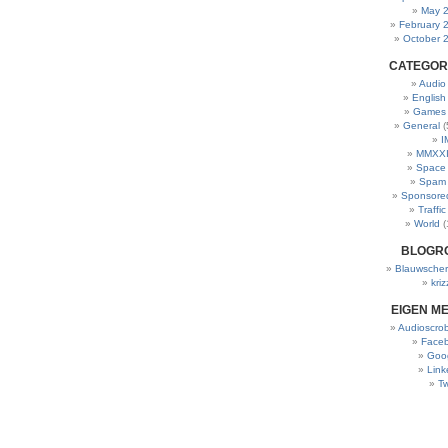
May 
February 
October 
CATEGOR
Audio
English
Games
General
(
I
MMXXI
Space
Spam
Sponsore
Traffic
World
(
BLOGR
Blauwscher
kriz
EIGEN M
Audioscrob
Face
Goo
Link
Tw