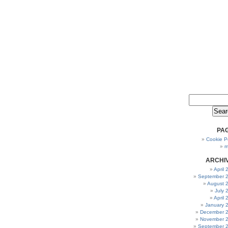
PA
Cookie Po
m
ARCHI
April
September 
August 
July 
April
January 
December 
November 
September 