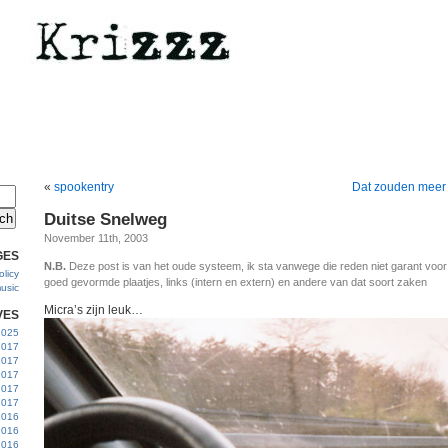
«
spookentry
Dat zouden meer
Duitse Snelweg
November 11th, 2003
GES
N.B.
Deze post is van het oude systeem, ik sta vanwege die reden niet garant voo
licy
goed gevormde plaatjes, links (intern en extern) en andere van dat soort zaken
usic
Micra’s zijn leuk…
VES
 2025
2017
2017
2017
 2017
2017
2016
2016
2016