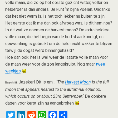
volle maan, die zo op het eerste gezicht witter, voller en
helderder is dan anders. Je kunt ‘m bijna voelen. Ondanks
dat het niet warm is, is het toch lekker nu buiten te zijn.
Het eerste dat ik me dan ook afvroeg was; is dit hem nou?
Is dit wat ze noemen de harvest moon? De extra heldere
volle maan, die het begin van de herfst aankondigt, en
eeuwenlang is gebruikt om de hele nacht wakker te blijven
terwijl de oogst werd binnengehaald?
Hoe dan ook; het is wel weer de laatste volle maan voor
de maan weer voor de zon langskruipt. Nog maar
twee
weekjes
Jazeker! Dit is em… ‘
The
Harvest Moon
is the full
Naschrift:
moon that appears nearest to the autumnal equinox,
which occurs on or about 23rd September.
‘ De donkere
dagen voor kerst zijn nu aangebroken
T
Li
R
W
F
S