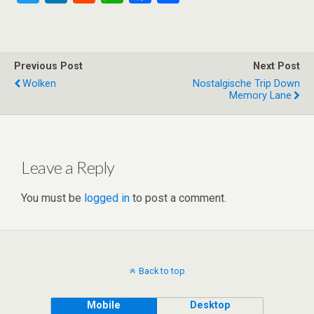
wi
n
e
h
a
h
tt
ke
d
at
ce
ar
er
dI
di
s
b
e
Previous Post
Next Post
n
t
A
o
Wolken
Nostalgische Trip Down
Memory Lane
p
o
p
k
Leave a Reply
You must be
logged in
to post a comment.
Back to top
Mobile
Desktop