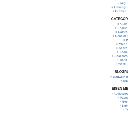
May 
February 
October 
CATEGOR
Audio
English
Games
General
(
I
MMXXI
Space
Spam
Sponsore
Traffic
World
(
BLOGR
Blauwscher
kriz
EIGEN M
Audioscrob
Face
Goo
Link
Tw