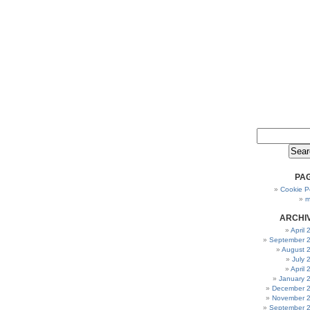
PA
Cookie Po
m
ARCHI
April
September 
August 
July 
April
January 
December 
November 
September 