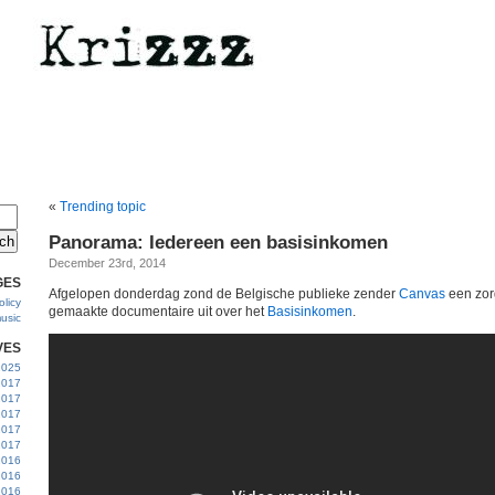
«
Trending topic
Panorama: Iedereen een basisinkomen
December 23rd, 2014
GES
Afgelopen donderdag zond de Belgische publieke zender
Canvas
een zor
licy
gemaakte documentaire uit over het
Basisinkomen
.
usic
VES
 2025
2017
2017
2017
 2017
2017
2016
2016
2016