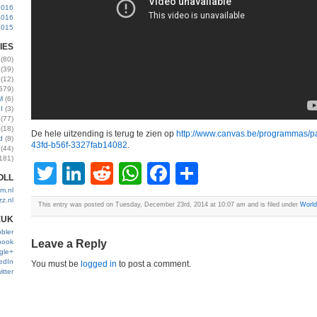
2016
2016
2015
IES
(80)
(39)
(12)
579)
M
(6)
I
(3)
(77)
(18)
De hele uitzending is terug te zien op
http://www.canvas.be/programmas/
d
(8)
43fd-b56f-3327fab14082
.
(44)
181)
Twitter
LinkedIn
Reddit
WhatsApp
Facebook
Share
OLL
m.nl
zz.nl
This entry was posted on Tuesday, December 23rd, 2014 at 10:07 am and is filed under
World
EUK
bler
book
Leave a Reply
gle+
edIn
You must be
logged in
to post a comment.
itter