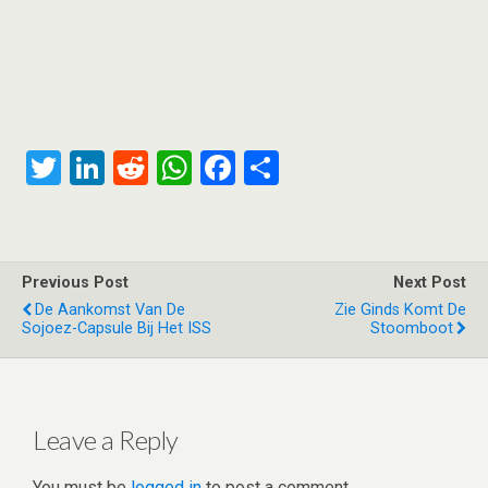
T
Li
R
W
F
S
wi
n
e
h
a
h
tt
ke
d
at
ce
ar
er
dI
di
s
b
e
Previous Post
Next Post
n
t
A
o
De Aankomst Van De
Zie Ginds Komt De
Sojoez-Capsule Bij Het ISS
Stoomboot
p
o
p
k
Leave a Reply
You must be
logged in
to post a comment.